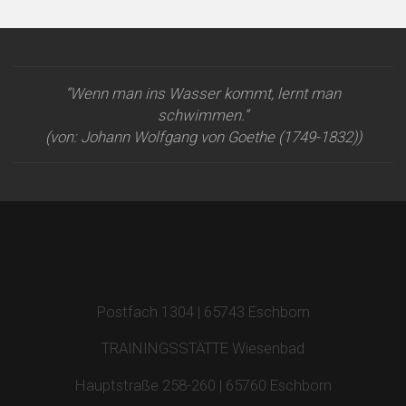
“Wenn man ins Wasser kommt, lernt man
schwimmen.”
(von: Johann Wolfgang von Goethe (1749-1832))
Postfach 1304 | 65743 Eschborn
TRAININGSSTÄTTE Wiesenbad
Hauptstraße 258-260 | 65760 Eschborn