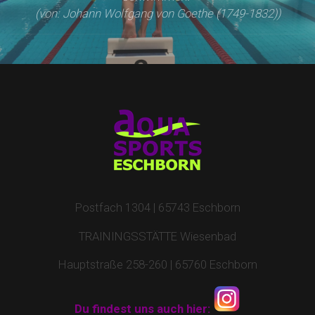
(von: Johann Wolfgang von Goethe (1749-1832))
Postfach 1304 | 65743 Eschborn
TRAININGSSTÄTTE Wiesenbad
Hauptstraße 258-260 | 65760 Eschborn
Du findest uns auch hier: