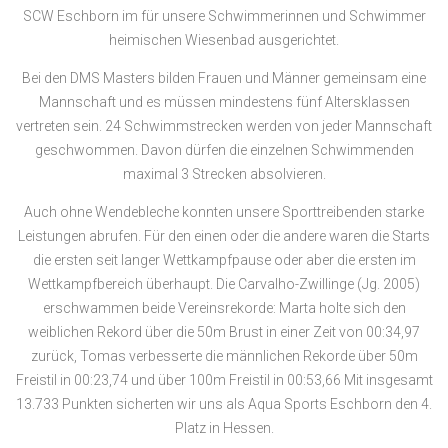
SCW Eschborn im für unsere Schwimmerinnen und Schwimmer
heimischen Wiesenbad ausgerichtet.
Bei den DMS Masters bilden Frauen und Männer gemeinsam eine
Mannschaft und es müssen mindestens fünf Altersklassen
vertreten sein. 24 Schwimmstrecken werden von jeder Mannschaft
geschwommen. Davon dürfen die einzelnen Schwimmenden
maximal 3 Strecken absolvieren.
Auch ohne Wendebleche konnten unsere Sporttreibenden starke
Leistungen abrufen. Für den einen oder die andere waren die Starts
die ersten seit langer Wettkampfpause oder aber die ersten im
Wettkampfbereich überhaupt. Die Carvalho-Zwillinge (Jg. 2005)
erschwammen beide Vereinsrekorde: Marta holte sich den
weiblichen Rekord über die 50m Brust in einer Zeit von 00:34,97
zurück, Tomas verbesserte die männlichen Rekorde über 50m
Freistil in 00:23,74 und über 100m Freistil in 00:53,66 Mit insgesamt
13.733 Punkten sicherten wir uns als Aqua Sports Eschborn den 4.
Platz in Hessen.