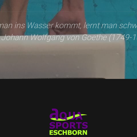
an ins Wasser kommt, lernt man sch
: Johann Wolfgang von Goethe (1749-1