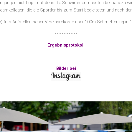
dingungen nicht optimal, denn die Schwimmer mussten bei nahezu win
eamkollegen, die die Sportler bis zum Start begleiteten und nach d
ürs Aufstellen neuer Vereinsrekorde über 100m Schmetterling in 1:02
- - - - - - - - - -
Ergebnisprotokoll
- - - - - - - - - -
Bilder bei
- - - - - - - - - -