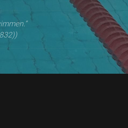
wimmen.”
832))