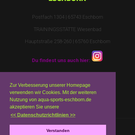
Postfach 1304 | 65743 Eschborn
TRAININGSSTÄTTE Wiesenbad
Hauptstraße 258-260 | 65760 Eschborn
Du findest uns auch hier:
Impressum
|
Kontakt
|
Datenschutz
Zur Verbesserung unserer Homepage
verwenden wir Cookies. Mit der weiteren
© 2010 - 2026 by Aqua Sports Eschborn
Nutzung von aqua-sports-eschborn.de
akzeptieren Sie unsere
<< Datenschutzrichtlinien >>
Verstanden
Design:
TEMPLATED