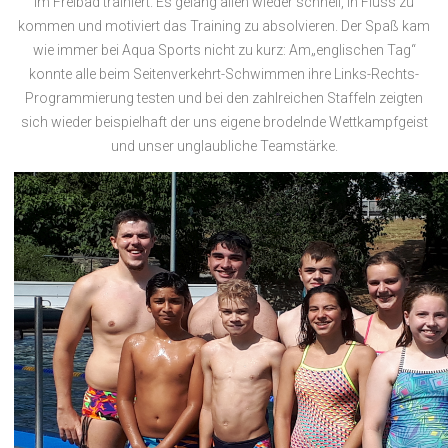
im Freibad trainiert. Es gelang allen wieder schnell, in Fluss zu
kommen und motiviert das Training zu absolvieren. Der Spaß kam
wie immer bei Aqua Sports nicht zu kurz: Am„englischen Tag“
konnte alle beim Seitenverkehrt-Schwimmen ihre Links-Rechts-
Programmierung testen und bei den zahlreichen Staffeln zeigten
sich wieder beispielhaft der uns eigene brodelnde Wettkampfgeist
und unser unglaubliche Teamstärke.