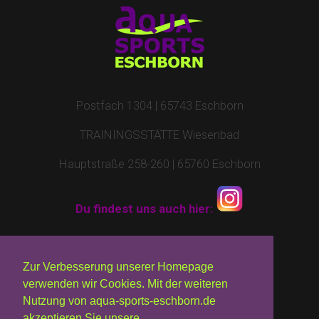
Postfach 1304 | 65743 Eschborn
TRAININGSSTÄTTE Wiesenbad
Hauptstraße 258-260 | 65760 Eschborn
Du findest uns auch hier:
Impressum
|
Kontakt
|
Datenschutz
Zur Verbesserung unserer Homepage
verwenden wir Cookies. Mit der weiteren
© 2010 - 2026 by Aqua Sports Eschborn
Nutzung von aqua-sports-eschborn.de
akzeptieren Sie unsere