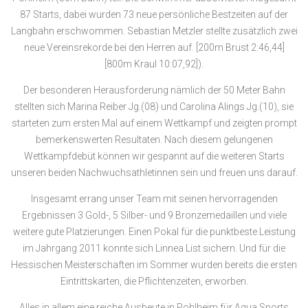
87 Starts, dabei wurden 73 neue persönliche Bestzeiten auf der
Langbahn erschwommen. Sebastian Metzler stellte zusätzlich zwei
neue Vereinsrekorde bei den Herren auf. [200m Brust 2:46,44]
[800m Kraul 10:07,92]).
Der besonderen Herausforderung nämlich der 50 Meter Bahn
stellten sich Marina Reiber Jg.(08) und Carolina Alings Jg.(10), sie
starteten zum ersten Mal auf einem Wettkampf und zeigten prompt
bemerkenswerten Resultaten. Nach diesem gelungenen
Wettkampfdebüt können wir gespannt auf die weiteren Starts
unseren beiden Nachwuchsathletinnen sein und freuen uns darauf.
Insgesamt errang unser Team mit seinen hervorragenden
Ergebnissen 3 Gold-, 5 Silber- und 9 Bronzemedaillen und viele
weitere gute Platzierungen. Einen Pokal für die punktbeste Leistung
im Jahrgang 2011 konnte sich Linnea List sichern. Und für die
Hessischen Meisterschaften im Sommer wurden bereits die ersten
Eintrittskarten, die Pflichtenzeiten, erworben.
Alles in allem eine reiche Ausbeute in Pohlheim für Aqua Sports