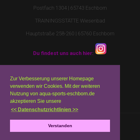
Postfach 1304 | 65743 Eschborn
TRAININGSSTÄTTE Wiesenbad
Hauptstraße 258-260 | 65760 Eschborn
Du findest uns auch hier:
Impressum
|
Kontakt
|
Datenschutz
Zur Verbesserung unserer Homepage
verwenden wir Cookies. Mit der weiteren
© 2010 - 2026 by Aqua Sports Eschborn
Nutzung von aqua-sports-eschborn.de
akzeptieren Sie unsere
<< Datenschutzrichtlinien >>
Verstanden
Design:
TEMPLATED